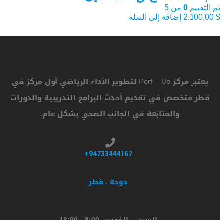
تم التقييم
0
من 5
$
2.100,00
إضافة إلى السلة
يعتبر مركز Perf – Up لتطوير الأداء الرياضي أول مركز في
قطر متخصص في تقديم أحدث البرامج التدريبية والدورات
والمتابعة في الجانب الصحي بشكل عام.
94733444167+
دوحة , قطر
السبت - الخميس 8:00 - 18:00