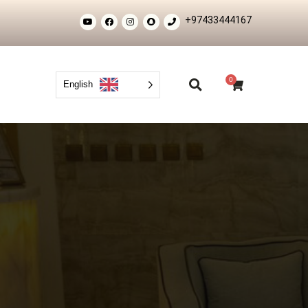
+97433444167
0
English