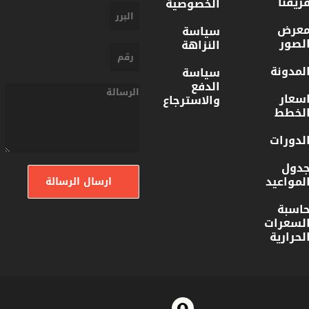
ريقنا
الخصوصية
عرض
سياسة
لصور
النزاهة
لمدونة
سياسة
الدفع
سعار
والاسترجاع
لخطط
لدورات
دول
لمواعيد
ارسال الرسالة
اسبة
لسعرات
لحرارية