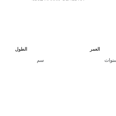
العمر
الطول
نوات
سم