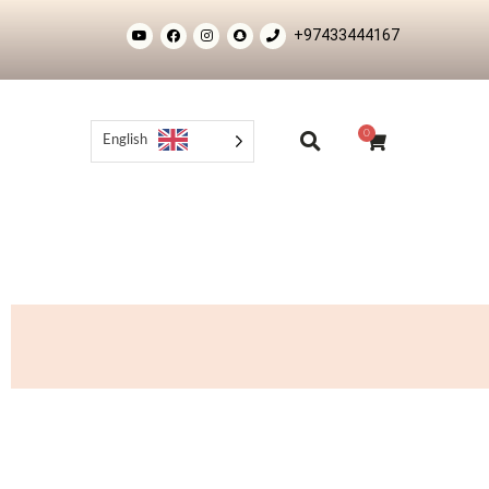
+97433444167
0
English