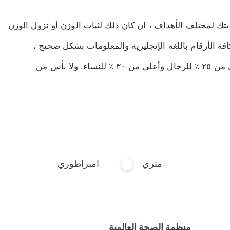
تك لمختلف الأهداف ، ان كان ذلك لثبات الوزن أو نزول الوزن
فة الأرقام باللغة الإنجليزية والمعلومات بشكل صحيح ،
وبالذات اختيارك للمعادلة الخاصة بحساب السعرات. يُفضل استخدامك معادلة Katch- McArdle في حال كانت نسبة دهونك أعلى من ٢٥ ٪ للرجال وأعلى من ٣٠ ٪ للنساء. ولا بأس من
متري
امبراطوري
منظمة الصحة العالمية