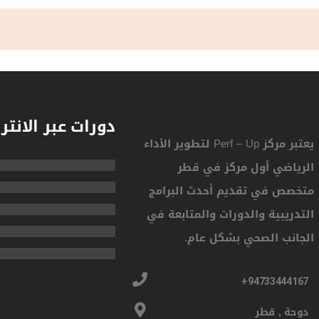
دورات عبر الانتر
يعتبر مركز Perf – Up لتطوير الأداء
الرياضي أول مركز في قطر
متخصص في تقديم أحدث البرامج
التدريبية والدورات والمتابعة في
الجانب الصحي بشكل عام.
94733444167+
دوحة , قطر