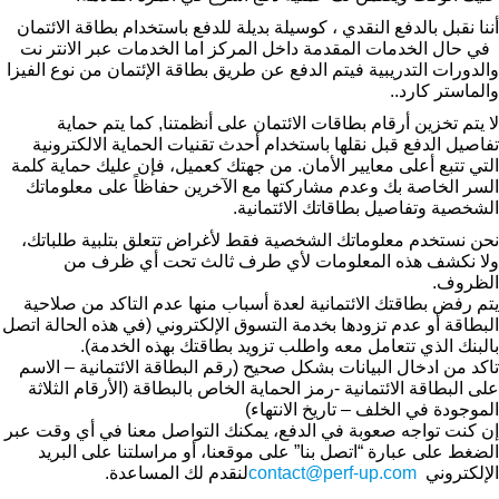
أننا نقبل بالدفع النقدي ، كوسيلة بديلة للدفع باستخدام بطاقة الائتمان
في حال الخدمات المقدمة داخل المركز اما الخدمات عبر الانتر نت
والدورات التدريبية فيتم الدفع عن طريق بطاقة الإئتمان من نوع الفيزا
والماستر كارد..
لا يتم تخزين أرقام بطاقات الائتمان على أنظمتنا, كما يتم حماية
تفاصيل الدفع قبل نقلها باستخدام أحدث تقنيات الحماية الالكترونية
التي تتبع أعلى معايير الأمان. من جهتك كعميل، فإن عليك حماية كلمة
السر الخاصة بك وعدم مشاركتها مع الآخرين حفاظاً على معلوماتك
الشخصية وتفاصيل بطاقاتك الائتمانية.
نحن نستخدم معلوماتك الشخصية فقط لأغراض تتعلق بتلبية طلباتك،
ولا نكشف هذه المعلومات لأي طرف ثالث تحت أي ظرف من
الظروف.
يتم رفض بطاقتك الائتمانية لعدة أسباب منها عدم التاكد من صلاحية
البطاقة أو عدم تزودها بخدمة التسوق الإلكتروني (في هذه الحالة اتصل
بالبنك الذي تتعامل معه واطلب تزويد بطاقتك بهذه الخدمة).
تاكد من ادخال البيانات بشكل صحيح (رقم البطاقة الائتمانية – الاسم
على البطاقة الائتمانية -رمز الحماية الخاص بالبطاقة (الأرقام الثلاثة
الموجودة في الخلف – تاريخ الانتهاء)
إن كنت تواجه صعوبة في الدفع، يمكنك التواصل معنا في أي وقت عبر
الضغط على عبارة “اتصل بنا” على موقعنا، أو مراسلتنا على البريد
الإلكتروني
contact@perf-up.com
لنقدم لك المساعدة.