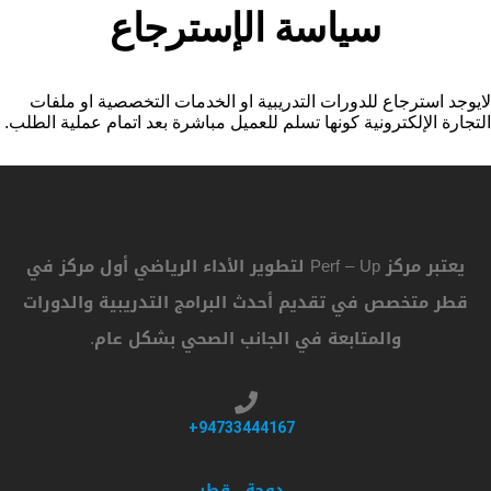
سياسة الإسترجاع
لايوجد استرجاع للدورات التدريبية او الخدمات التخصصية او ملفات
التجارة الإلكترونية كونها تسلم للعميل مباشرة بعد اتمام عملية الطلب.
يعتبر مركز Perf – Up لتطوير الأداء الرياضي أول مركز في
قطر متخصص في تقديم أحدث البرامج التدريبية والدورات
والمتابعة في الجانب الصحي بشكل عام.
94733444167+
دوحة , قطر