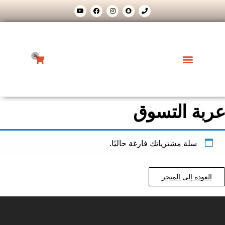
0
Weglot switcher
اسعار الخدمات
جدول المواعيد
عربة التسوق
سلة مشترياتك فارغة حاليًا.
العودة إلى المتجر