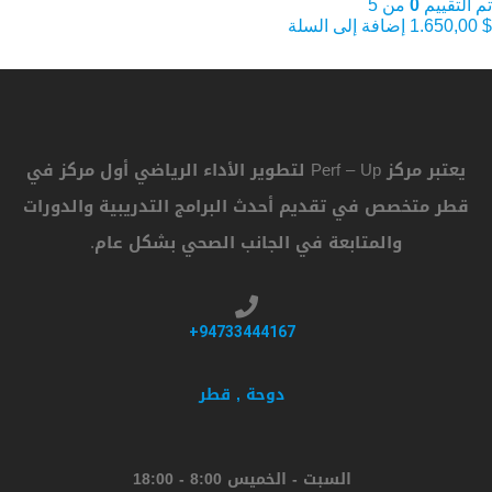
تم التقييم
0
من 5
$
1.650,00
إضافة إلى السلة
يعتبر مركز Perf – Up لتطوير الأداء الرياضي أول مركز في
قطر متخصص في تقديم أحدث البرامج التدريبية والدورات
والمتابعة في الجانب الصحي بشكل عام.
94733444167+
دوحة , قطر
السبت - الخميس 8:00 - 18:00