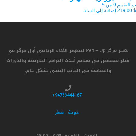
تم التقييم
0
من 5
$
219,00
إضافة إلى السلة
يعتبر مركز Perf – Up لتطوير الأداء الرياضي أول مركز في
قطر متخصص في تقديم أحدث البرامج التدريبية والدورات
والمتابعة في الجانب الصحي بشكل عام.
94733444167+
دوحة , قطر
السبت - الخميس 8:00 - 18:00