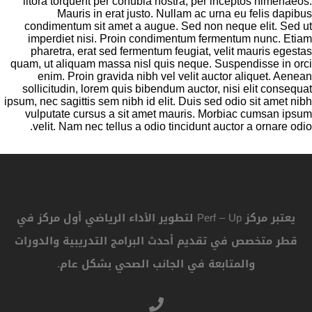
litora torquent per conubia nostra, per inceptos himenaeos.
Mauris in erat justo. Nullam ac urna eu felis dapibus
condimentum sit amet a augue. Sed non neque elit. Sed ut
imperdiet nisi. Proin condimentum fermentum nunc. Etiam
pharetra, erat sed fermentum feugiat, velit mauris egestas
quam, ut aliquam massa nisl quis neque. Suspendisse in orci
enim. Proin gravida nibh vel velit auctor aliquet. Aenean
sollicitudin, lorem quis bibendum auctor, nisi elit consequat
ipsum, nec sagittis sem nibh id elit. Duis sed odio sit amet nibh
vulputate cursus a sit amet mauris. Morbiac cumsan ipsum
velit. Nam nec tellus a odio tincidunt auctor a ornare odio.
يعتبر مركز Perf – Up لتطوير الأداء الرياضي أول مركز في
قطر متخصص في تقديم أحدث البرامج التدريبية والدورات
والمتابعة في الجانب الصحي بشكل عام.