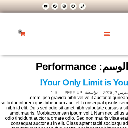
0
Weglot switcher
اسعار الخدمات
جدول المواعيد
الوسم:
Performance
Your Only Limit is You!
بواسطة
مارس 2, 2018
PERF-UP
0
Lorem Ipsn gravida nibh vel velit auctor aliqunean
sollicitudinlorem quis bibendum auci elit consequat ipsutis sem
nibh id elit. Duis sed odio sit amet nibh vulputate cursus a sit
amet mauris. Morbiaccumsan ipsum velit. Nam nec tellus a
odio tincidunt auctor a ornare odio. Sed non mauris vitae erat
consequat auctor eu in elit. Class aptent taciti sociosqu ad